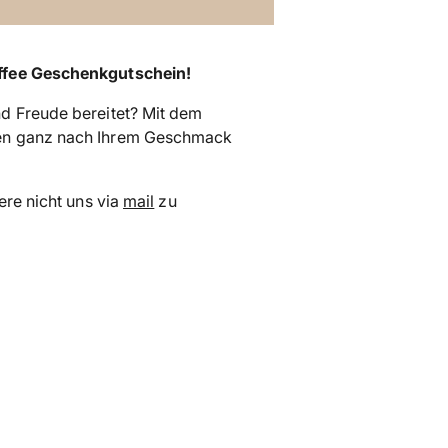
Produkt
in
offee Geschenkgutschein!
den
Warenkorb
d Freude bereitet? Mit dem
legen
ten ganz nach Ihrem Geschmack
ere nicht uns via
mail
zu