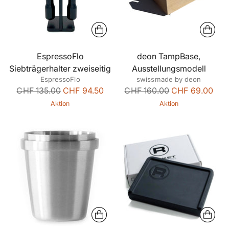
EspressoFlo
deon TampBase,
Siebträgerhalter zweiseitig
Ausstellungsmodell
EspressoFlo
swissmade by deon
Regulärer
Regulärer
CHF 135.00
CHF 94.50
CHF 160.00
CHF 69.00
Preis
Preis
Aktion
Aktion