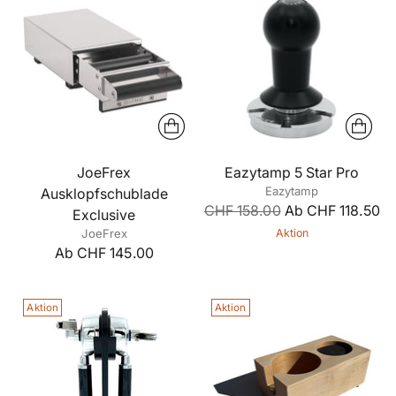
JoeFrex
Eazytamp 5 Star Pro
Eazytamp
Ausklopfschublade
Regulärer
CHF 158.00
Ab CHF 118.50
Exclusive
Preis
JoeFrex
Aktion
Ab CHF 145.00
Aktion
Aktion