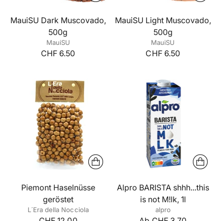
MauiSU Dark Muscovado,
MauiSU Light Muscovado,
500g
500g
MauiSU
MauiSU
CHF 6.50
CHF 6.50
Piemont Haselnüsse
Alpro BARISTA shhh...this
geröstet
is not M!lk, 1l
L´Era della Nocciola
alpro
CHF 12.00
Ab CHF 3.70