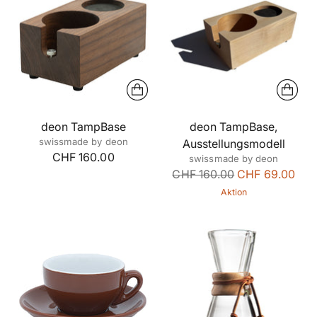
deon TampBase
deon TampBase,
swissmade by deon
Ausstellungsmodell
CHF 160.00
swissmade by deon
Regulärer
CHF 160.00
CHF 69.00
Preis
Aktion