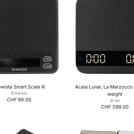
wista Smart Scale III
Acaia Lunar, La Marzocco
Brewista
weight
CHF 99.00
acaia
CHF 399.00