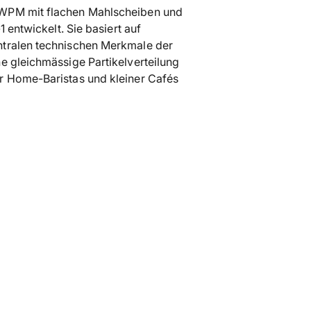
 WPM mit flachen Mahlscheiben und
den
 entwickelt. Sie basiert auf
Warenkorb
ntralen technischen Merkmale der
legen
e gleichmässige Partikelverteilung
r Home-Baristas und kleiner Cafés