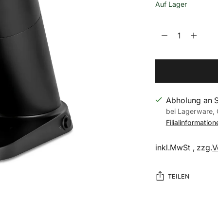
Auf Lager
Menge
Menge
Abholung an 
bei Lagerware, 
Filialinformatio
inkl.MwSt , zzg.
V
TEILEN
Produkt
in