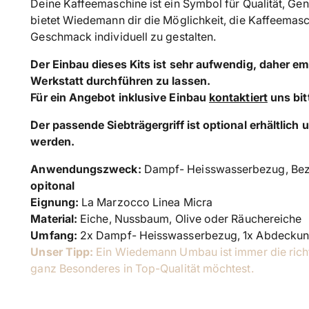
Deine Kaffeemaschine ist ein Symbol für Qualität, Ge
bietet Wiedemann dir die Möglichkeit, die Kaffeemas
Geschmack individuell zu gestalten.
Der Einbau dieses Kits ist sehr aufwendig, daher emp
Werkstatt durchführen zu lassen.
Für ein Angebot inklusive Einbau
kontaktiert
uns bit
Der passende Siebträgergriff ist optional erhältlich 
werden.
Anwendungszweck:
Dampf- Heisswasserbezug, Bez
opitonal
Eignung:
La Marzocco Linea Micra
Material:
Eiche, Nussbaum, Olive oder Räuchereiche
Umfang:
2x
Dampf- Heisswasserbezug, 1x Abdeckun
Unser Tipp:
Ein Wiedemann Umbau ist immer die rich
ganz Besonderes in Top-Qualität möchtest.