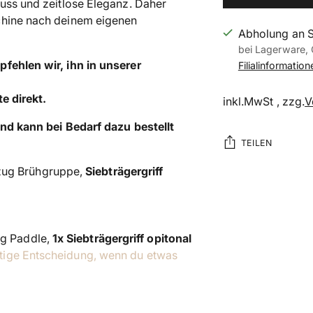
nuss und zeitlose Eleganz. Daher
chine nach deinem eigenen
Abholung an 
bei Lagerware, 
fehlen wir, ihn in unserer
Filialinformatio
te direkt.
inkl.MwSt , zzg.
V
und kann bei Bedarf dazu bestellt
TEILEN
ug Brühgruppe,
Siebträgergriff
Produkt
in
den
Warenkorb
g Paddle,
1x Siebträgergriff opitonal
legen
tige Entscheidung, wenn du etwas