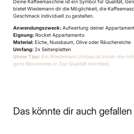
Deine Kaffeemaschine ist ein Symbol für Qualität, Ge
bietet Wiedemann dir die Möglichkeit, die Kaffeemas
Geschmack individuell zu gestalten.
Anwendungszweck:
Aufwertung deiner Appartamen
Eignung:
Rocket
Appartamento
Material:
Eiche, Nussbaum, Olive oder Räuchereiche
Umfang:
2x Seitenplatten
Unser Tipp:
Ein Wiedemann Umbau ist immer die rich
ganz Besonderes in Top-Qualität möchtest.
Das könnte dir auch gefallen