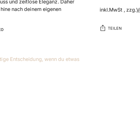
nuss und zeitlose Eleganz. Daher
chine nach deinem eigenen
inkl.MwSt , zzg.
V
TEILEN
to
Produkt
in
tige Entscheidung, wenn du etwas
den
Warenkorb
legen