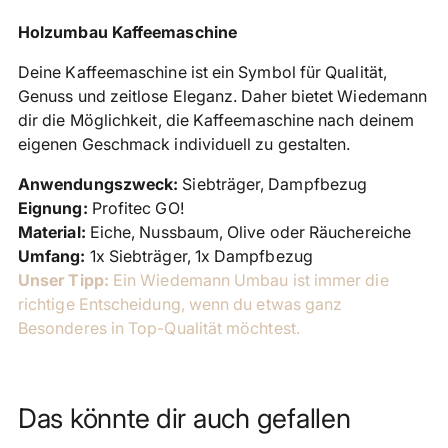
Produkt
Holzumbau Kaffeemaschine
in
Deine Kaffeemaschine ist ein Symbol für Qualität,
den
Genuss und zeitlose Eleganz. Daher bietet Wiedemann
Warenkorb
dir die Möglichkeit, die Kaffeemaschine nach deinem
legen
eigenen Geschmack individuell zu gestalten.
Anwendungszweck:
Siebträger, Dampfbezug
Eignung:
Profitec GO!
Material:
Eiche, Nussbaum, Olive oder Räuchereiche
Umfang:
1x Siebträger, 1x
Dampfbezug
Unser Tipp:
Ein Wiedemann Umbau ist immer die
richtige Entscheidung, wenn du etwas ganz
Besonderes in Top-Qualität möchtest.
Das könnte dir auch gefallen