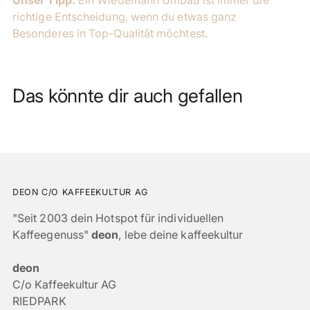
Unser Tipp:
Ein Wiedemann Umbau ist immer die
richtige Entscheidung, wenn du etwas ganz
Besonderes in Top-Qualität möchtest.
Das könnte dir auch gefallen
DEON C/O KAFFEEKULTUR AG
"Seit 2003 dein Hotspot für individuellen
Kaffeegenuss"
deon
, lebe deine kaffeekultur
deon
C/o Kaffeekultur AG
RIEDPARK