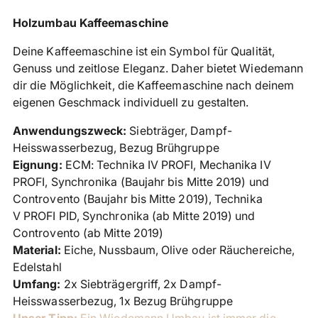
Produkt
Holzumbau Kaffeemaschine
in
Deine Kaffeemaschine ist ein Symbol für Qualität,
den
Genuss und zeitlose Eleganz. Daher bietet Wiedemann
Warenkorb
dir die Möglichkeit, die Kaffeemaschine nach deinem
legen
eigenen Geschmack individuell zu gestalten.
Anwendungszweck:
Siebträger, Dampf-
Heisswasserbezug, Bezug Brühgruppe
Eignung:
ECM:
Technika IV PROFI, Mechanika IV
PROFI, Synchronika (Baujahr bis Mitte 2019) und
Controvento (Baujahr bis Mitte 2019),
Technika
V PROFI PID, Synchronika (ab Mitte 2019) und
Controvento (ab Mitte 2019)
Material:
Eiche, Nussbaum, Olive oder Räuchereiche,
Edelstahl
Umfang:
2x Siebträgergriff, 2x
Dampf-
Heisswasserbezug, 1x
Bezug Brühgruppe