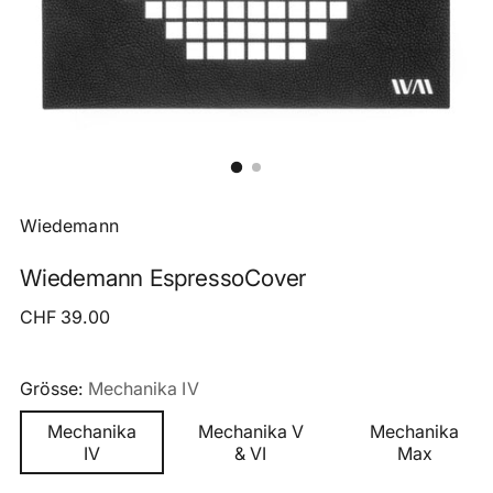
Wiedemann
Wiedemann EspressoCover
Regulärer
CHF 39.00
Preis
Grösse:
Mechanika IV
Mechanika
Mechanika V
Mechanika
IV
& VI
Max