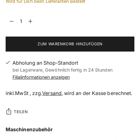
Wird für Dich beim Lieferanten Bestellt
Menge
Menge
ZUM WARENKORB HINZUFÜGEN
Abholung an Shop-Standort
bei Lagerware, Gewöhnlich fertig in 24 Stunden
Filialinformationen anzeigen
inkl.MwSt , zzg.
Versand
, wird an der Kasse berechnet.
TEILEN
Produkt
Maschinenzubehör
in