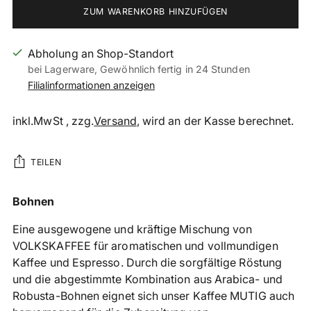
ZUM WARENKORB HINZUFÜGEN
Abholung an Shop-Standort
bei Lagerware, Gewöhnlich fertig in 24 Stunden
Filialinformationen anzeigen
inkl.MwSt , zzg.
Versand
, wird an der Kasse berechnet.
TEILEN
Produkt
Bohnen
in
Eine ausgewogene und kräftige Mischung von
den
VOLKSKAFFEE für aromatischen und vollmundigen
Warenkorb
Kaffee und Espresso. Durch die sorgfältige Röstung
legen
und die abgestimmte Kombination aus Arabica- und
Robusta-Bohnen eignet sich unser Kaffee MUTIG auch