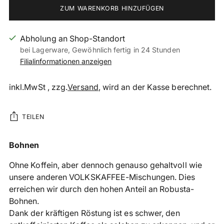
ZUM WARENKORB HINZUFÜGEN
Abholung an Shop-Standort
bei Lagerware, Gewöhnlich fertig in 24 Stunden
Filialinformationen anzeigen
inkl.MwSt , zzg.
Versand
, wird an der Kasse berechnet.
TEILEN
Produkt
Bohnen
in
Ohne Koffein, aber dennoch genauso gehaltvoll wie
den
unsere anderen VOLKSKAFFEE-Mischungen. Dies
Warenkorb
erreichen wir durch den hohen Anteil an Robusta-
legen
Bohnen.
Dank der kräftigen Röstung ist es schwer, den