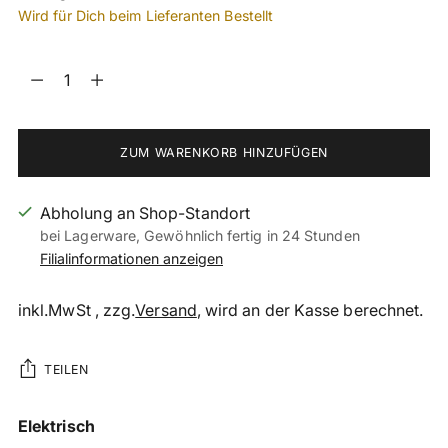
Wird für Dich beim Lieferanten Bestellt
Menge
Menge
ZUM WARENKORB HINZUFÜGEN
Abholung an Shop-Standort
bei Lagerware, Gewöhnlich fertig in 24 Stunden
Filialinformationen anzeigen
inkl.MwSt , zzg.
Versand
, wird an der Kasse berechnet.
TEILEN
Produkt
Elektrisch