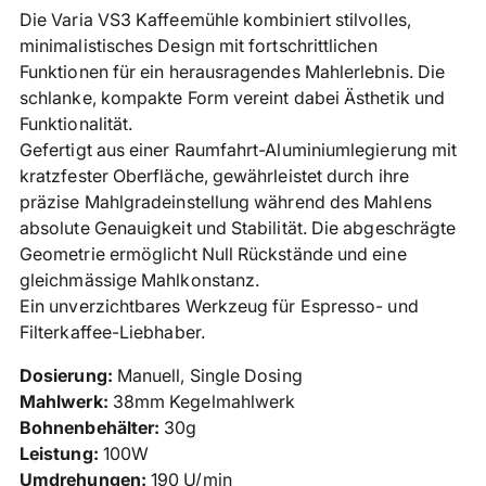
in
Die Varia VS3 Kaffeemühle kombiniert stilvolles,
den
minimalistisches Design mit fortschrittlichen
Warenkorb
Funktionen für ein herausragendes Mahlerlebnis. Die
legen
schlanke, kompakte Form vereint dabei Ästhetik und
Funktionalität.
Gefertigt aus einer Raumfahrt-Aluminiumlegierung mit
kratzfester Oberfläche, gewährleistet durch ihre
präzise Mahlgradeinstellung während des Mahlens
absolute Genauigkeit und Stabilität. Die abgeschrägte
Geometrie ermöglicht Null Rückstände und eine
gleichmässige Mahlkonstanz.
Ein unverzichtbares Werkzeug für Espresso- und
Filterkaffee-Liebhaber.
Dosierung:
Manuell,
Single Dosing
Mahlwerk:
38mm Kegelmahlwerk
Bohnenbehälter:
30g
Leistung:
100W
Umdrehungen:
190 U/min