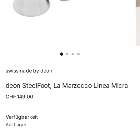
swissmade by deon
deon SteelFoot, La Marzocco Linea Micra
Regulärer
CHF 149.00
Preis
Verfügbarkeit
Auf Lager
Menge