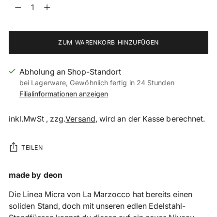
Menge
ZUM WARENKORB HINZUFÜGEN
Abholung an Shop-Standort
bei Lagerware, Gewöhnlich fertig in 24 Stunden
Filialinformationen anzeigen
inkl.MwSt , zzg.
Versand
, wird an der Kasse berechnet.
TEILEN
Produkt
made by deon
in
Die Linea Micra von La Marzocco hat bereits einen
den
soliden Stand, doch mit unseren edlen Edelstahl-
Warenkorb