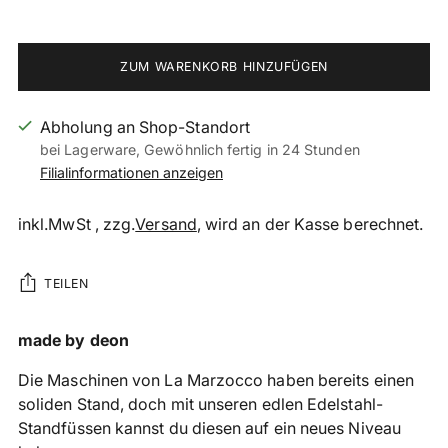
ZUM WARENKORB HINZUFÜGEN
Abholung an Shop-Standort
bei Lagerware, Gewöhnlich fertig in 24 Stunden
Filialinformationen anzeigen
inkl.MwSt , zzg.
Versand
, wird an der Kasse berechnet.
TEILEN
Produkt
made by deon
in
Die Maschinen von La Marzocco haben bereits einen
den
soliden Stand, doch mit unseren edlen Edelstahl-
Warenkorb
Standfüssen kannst du diesen auf ein neues Niveau
legen