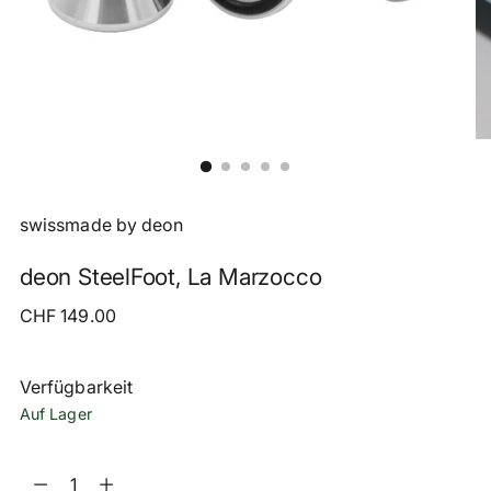
swissmade by deon
deon SteelFoot, La Marzocco
Regulärer
CHF 149.00
Preis
Verfügbarkeit
Auf Lager
Menge
Menge