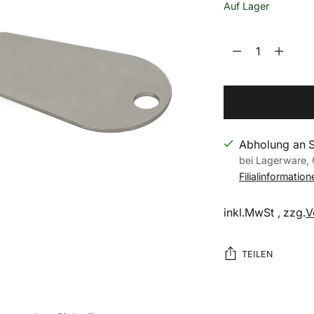
Auf Lager
Menge
Menge
Abholung an 
bei Lagerware, 
Filialinformatio
inkl.MwSt , zzg.
V
TEILEN
Produkt
in