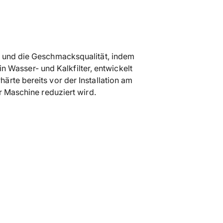
den
Warenkorb
legen
e und die Geschmacksqualität, indem
in Wasser- und Kalkfilter, entwickelt
ärte bereits vor der Installation am
r Maschine reduziert wird.