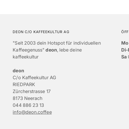
DEON C/O KAFFEEKULTUR AG
ÖFF
"Seit 2003 dein Hotspot für individuellen
Mo
Kaffeegenuss"
deon
, lebe deine
Di-
kaffeekultur
Sa
deon
C/o Kaffeekultur AG
RIEDPARK
Zürcherstrasse 17
8173 Neerach
044 886 23 13
info@deon.coffee