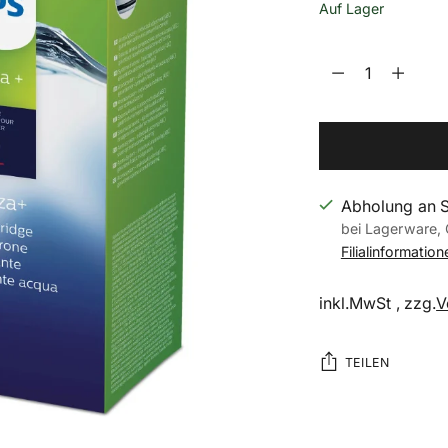
Auf Lager
Menge
Menge
Abholung an 
bei Lagerware, 
Filialinformatio
inkl.MwSt , zzg.
V
TEILEN
Produkt
in