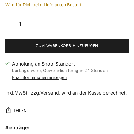
Wird für Dich beim Lieferanten Bestellt
Menge
Menge
ZUM WARENKORB HINZUFÜGEN
Abholung an Shop-Standort
bei Lagerware, Gewöhnlich fertig in 24 Stunden
Filialinformationen anzeigen
inkl.MwSt , zzg.
Versand
, wird an der Kasse berechnet.
TEILEN
Produkt
Siebträger