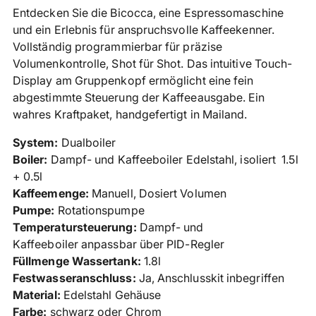
in
Entdecken Sie die Bicocca, eine Espressomaschine
den
und ein Erlebnis für anspruchsvolle Kaffeekenner.
Warenkorb
Vollständig programmierbar für präzise
legen
Volumenkontrolle, Shot für Shot. Das intuitive Touch-
Display am Gruppenkopf ermöglicht eine fein
abgestimmte Steuerung der Kaffeeausgabe. Ein
wahres Kraftpaket, handgefertigt in Mailand.
System:
Dualboiler
Boiler:
Dampf- und Kaffeeboiler Edelstahl, isoliert
1
.5l
+ 0.5l
Kaffeemenge:
Manuell, Dosiert Volumen
Pumpe:
Rotationspumpe
Temperatursteuerung:
Dampf- und
Kaffeeboiler anpassbar über PID-Regler
Füllmenge Wassertank:
1.8
l
Festwasseranschluss:
Ja, Anschlusskit inbegriffen
Material:
Edelstahl Gehäuse
Farbe:
schwarz oder Chrom