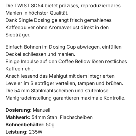
in
Die TWIST SD54 bietet präzises, reproduzierbares
den
Mahlen in höchster Qualität.
Warenkorb
Dank Single Dosing gelangt frisch gemahlenes
legen
Kaffeepulver ohne Aromaverlust direkt in den
Siebträger.
Einfach Bohnen im Dosing Cup abwiegen, einfüllen,
Deckel schliessen und mahlen.
Einige Impulse auf den Coffee Bellow lösen restliches
Kaffeemehl.
Anschliessend das Mahlgut mit dem integrierten
Leveler im Siebträger verteilen, tampen und brühen.
Die 54 mm Stahlmahlscheiben und stufenlose
Mahlgradeinstellung garantieren maximale Kontrolle.
Dosierung:
Manuell
Mahlwerk:
54mm Stahl Flachscheiben
Bohnenbehälter:
50g
Leistung:
235W