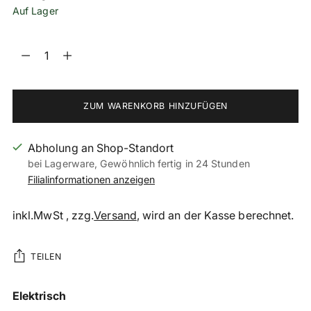
Auf Lager
Menge
Menge
ZUM WARENKORB HINZUFÜGEN
Abholung an Shop-Standort
bei Lagerware, Gewöhnlich fertig in 24 Stunden
Filialinformationen anzeigen
inkl.MwSt , zzg.
Versand
, wird an der Kasse berechnet.
TEILEN
Produkt
Elektrisch