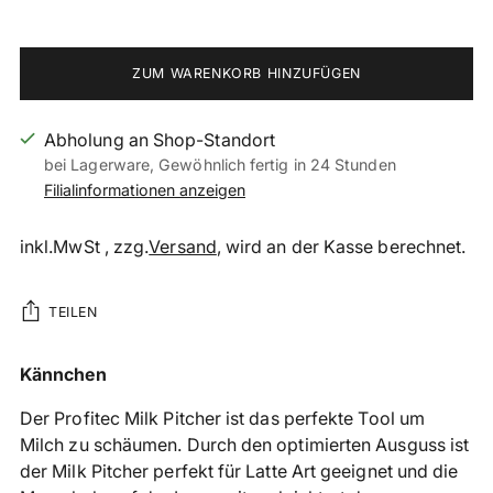
ZUM WARENKORB HINZUFÜGEN
Abholung an Shop-Standort
bei Lagerware, Gewöhnlich fertig in 24 Stunden
Filialinformationen anzeigen
inkl.MwSt , zzg.
Versand
, wird an der Kasse berechnet.
TEILEN
Produkt
Kännchen
in
Der Profitec Milk Pitcher ist das perfekte Tool um
den
Milch zu schäumen. Durch den optimierten Ausguss ist
Warenkorb
der Milk Pitcher perfekt für Latte Art geeignet und die
legen