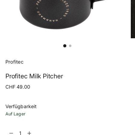
Profitec
Profitec Milk Pitcher
Regulärer
CHF 49.00
Preis
Verfügbarkeit
Auf Lager
Menge
Menge