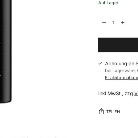
Auf Lager
Menge
Menge
Abholung an 
bei Lagerware, 
Filialinformatio
inkl.MwSt , zzg.
V
TEILEN
Produkt
in