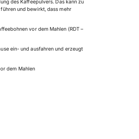
dung des Kaffeepulvers. Das kann zu
den
 führen und bewirkt, dass mehr
Warenkorb
legen
Kaffeebohnen vor dem Mahlen (RDT –
use ein- und ausfahren und erzeugt
vor dem Mahlen