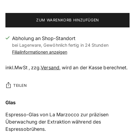
ZUM WARENKORB HINZUFÜGEN
Abholung an Shop-Standort
bei Lagerware, Gewöhnlich fertig in 24 Stunden
Filialinformationen anzeigen
inkl.MwSt , zzg.
Versand
, wird an der Kasse berechnet.
TEILEN
Produkt
Glas
in
Espresso-Glas von La Marzocco zur präzisen
den
Überwachung der Extraktion während des
Warenkorb
Espressobrühens.
legen