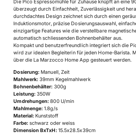
Die Pico Espressomühle für Zuhause knüpft an eine 90
überzeugt durch Einfachheit, Zuverlässigkeit und her
durchdachtes Design zeichnet sich durch einen gerä
Induktionsmotor, präzise Dosierungsauswahl, einfac
einzigartige Features wie die verstellbare magnetisc
automatisch schliessenden Bohnenbehälter aus.
Kompakt und benutzerfreundlich integriert sich die Pic
wird zur idealen Begleiterin für jeden Home-Barista. M
über die La Marzocco Home App gesteuert werden.
Dosierung:
Manuell, Zeit
Mahlwerk:
39mm Kegelmahlwerk
Bohnenbehälter:
300g
Leistung:
350W
Umdrehungen:
800 U/min
Mahlmenge:
1.8g/s
Material:
Kunststoff
Farbe:
schwarz oder weiss
Dimension BxTxH:
15.5x28.5x39cm