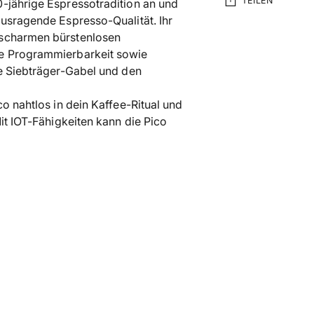
TEILEN
-jährige Espressotradition an und
ausragende Espresso-Qualität. Ihr
uscharmen bürstenlosen
Produkt
he Programmierbarkeit sowie
in
he Siebträger-Gabel und den
den
Warenkorb
o nahtlos in dein Kaffee-Ritual und
legen
it IOT-Fähigkeiten kann die Pico