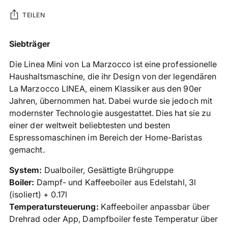
TEILEN
Produkt
Siebträger
in
Die Linea Mini von La Marzocco ist eine professionelle
den
Haushaltsmaschine, die ihr Design von der legendären
Warenkorb
La Marzocco LINEA, einem Klassiker aus den 90er
legen
Jahren, übernommen hat. Dabei wurde sie jedoch mit
modernster Technologie ausgestattet. Dies hat sie zu
einer der weltweit beliebtesten und besten
Espressomaschinen im Bereich der Home-Baristas
gemacht.
System:
Dualboiler,
Gesättigte Brühgruppe
Boiler:
Dampf- und Kaffeeboiler aus Edelstahl, 3l
(isoliert) + 0.17l
Temperatursteuerung:
Kaffeeboiler anpassbar über
Drehrad oder App, Dampfboiler feste Temperatur über