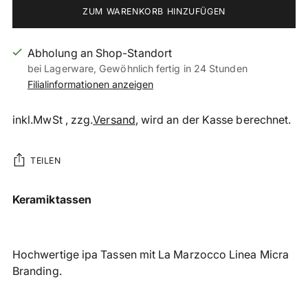
ZUM WARENKORB HINZUFÜGEN
Abholung an Shop-Standort
bei Lagerware, Gewöhnlich fertig in 24 Stunden
Filialinformationen anzeigen
inkl.MwSt , zzg.
Versand
, wird an der Kasse berechnet.
TEILEN
Produkt
Keramiktassen
in
den
Warenkorb
Hochwertige ipa Tassen
mit La Marzocco Linea Micra
legen
Branding.