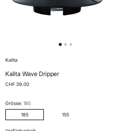
Kalita
Kalita Wave Dripper
Regulärer
CHF 39.00
Preis
Grösse:
185
185
155
Verfügbarkeit