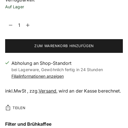
Auf Lager
Menge
Menge
ZUM WARENKORB HINZUFÜGEN
Abholung an Shop-Standort
bei Lagerware, Gewöhnlich fertig in 24 Stunden
Filialinformationen anzeigen
inkl.MwSt , zzg.
Versand
, wird an der Kasse berechnet.
TEILEN
Produkt
Filter und Brühkaffee