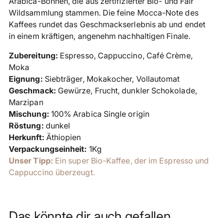
Arabica-Bohnen, die aus zertifizierter Bio- und Fair
Wildsammlung stammen. Die feine Mocca-Note des
Kaffees rundet das Geschmackserlebnis ab und endet
in einem kräftigen, angenehm nachhaltigen Finale.
Zubereitung:
Espresso, Cappuccino,
Café Crème,
Moka
Eignung:
Siebträger, Mokakocher, Vollautomat
Geschmack:
Gewürze, Frucht,
dunkler Schokolade,
Marzipan
Mischung:
100% Arabica Single origin
Röstung:
dunkel
Herkunft:
Äthiopien
Verpackungseinheit:
1Kg
Unser Tipp:
Ein super Bio-Kaffee, der im Espresso und
Cappuccino überzeugt.
Das könnte dir auch gefallen