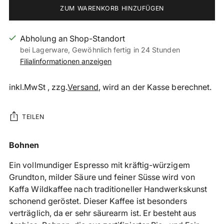
ZUM WARENKORB HINZUFÜGEN
Abholung an Shop-Standort
bei Lagerware, Gewöhnlich fertig in 24 Stunden
Filialinformationen anzeigen
inkl.MwSt , zzg.
Versand
, wird an der Kasse berechnet.
TEILEN
Produkt
Bohnen
in
Ein vollmundiger Espresso mit kräftig-würzigem
den
Grundton, milder Säure und feiner Süsse wird von
Warenkorb
Kaffa Wildkaffee nach traditioneller Handwerkskunst
legen
schonend geröstet. Dieser Kaffee ist besonders
verträglich, da er sehr säurearm ist. Er besteht aus