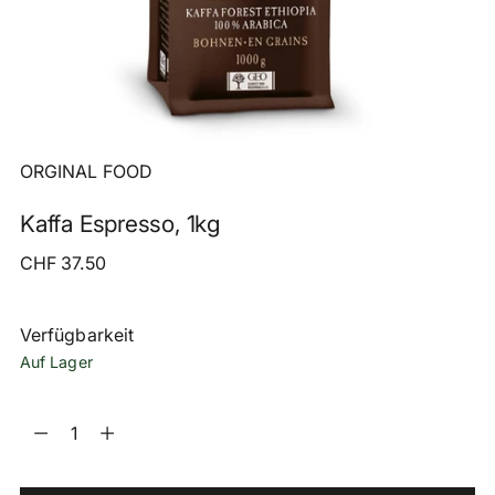
ORGINAL FOOD
Kaffa Espresso, 1kg
Regulärer
CHF 37.50
Preis
Verfügbarkeit
Auf Lager
Menge
Menge