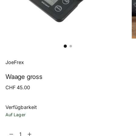
JoeFrex
Waage gross
Regulärer
CHF 45.00
Preis
Verfügbarkeit
Auf Lager
Menge
Menge