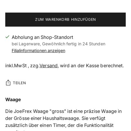
ZUM WARENKORB HINZUFÜGEN
Abholung an Shop-Standort
bei Lagerware, Gewöhnlich fertig in 24 Stunden
Filialinformationen anzeigen
inkl.MwSt , zzg.
Versand
, wird an der Kasse berechnet.
TEILEN
Produkt
Waage
in
Die JoeFrex Waage "gross" ist eine präzise Waage in
den
der Grösse einer Haushaltswaage. Sie verfügt
Warenkorb
zusätzlich über einen Timer, der die Funktionalität
legen