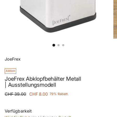
JoeFrex
Aktion
JoeFrex Abklopfbehälter Metall
| Ausstellungsmodell
Regulärer
CHF 39.00
CHF 8.00
79% Rabatt
Preis
Verfügbarkeit