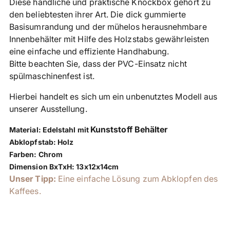
Diese handliche und praktische Knockbox gehört zu
den
den beliebtesten ihrer Art. Die dick gummierte
Warenkorb
Basisumrandung und der mühelos herausnehmbare
legen
Innenbehälter mit Hilfe des Holzstabs gewährleisten
eine einfache und effiziente Handhabung.
Bitte beachten Sie, dass der PVC-Einsatz nicht
spülmaschinenfest ist.
Hierbei handelt es sich um ein unbenutztes Modell aus
unserer Ausstellung.
Kunststoff Behälter
Material:
Edelstahl mit
Abklopfstab:
Holz
Farben:
Chrom
Dimension BxTxH: 13
x12x14cm
Unser Tipp:
Eine einfache Lösung zum Abklopfen des
Kaffees.