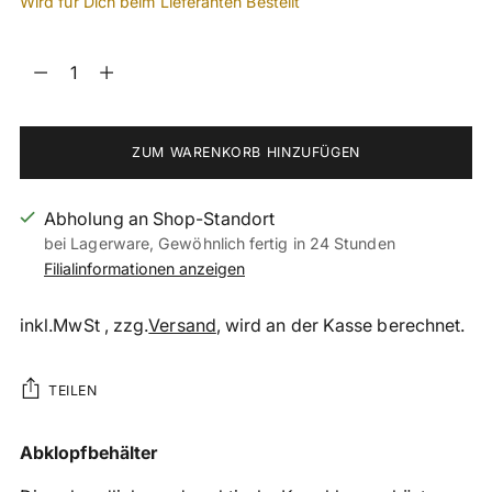
Wird für Dich beim Lieferanten Bestellt
Menge
Menge
ZUM WARENKORB HINZUFÜGEN
Abholung an Shop-Standort
bei Lagerware, Gewöhnlich fertig in 24 Stunden
Filialinformationen anzeigen
inkl.MwSt , zzg.
Versand
, wird an der Kasse berechnet.
TEILEN
Produkt
Abklopfbehälter
in