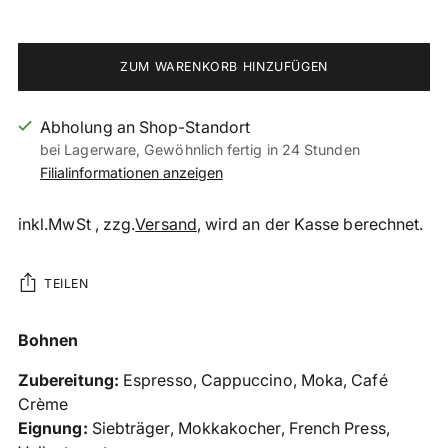
ZUM WARENKORB HINZUFÜGEN
Abholung an Shop-Standort
bei Lagerware, Gewöhnlich fertig in 24 Stunden
Filialinformationen anzeigen
inkl.MwSt , zzg.
Versand
, wird an der Kasse berechnet.
TEILEN
Produkt
Bohnen
in
Zubereitung:
Espresso, Cappuccino, Moka, Café
den
Crème
Warenkorb
Eignung:
Siebträger, Mokkakocher, French Press,
legen