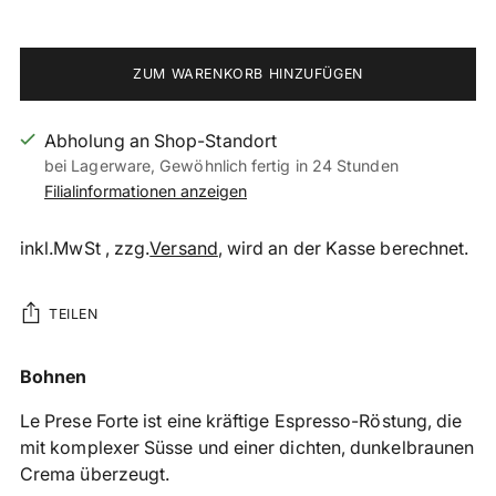
ZUM WARENKORB HINZUFÜGEN
Abholung an Shop-Standort
bei Lagerware, Gewöhnlich fertig in 24 Stunden
Filialinformationen anzeigen
inkl.MwSt , zzg.
Versand
, wird an der Kasse berechnet.
TEILEN
Produkt
Bohnen
in
Le Prese Forte ist eine kräftige Espresso-Röstung, die
den
mit komplexer Süsse und einer dichten, dunkelbraunen
Warenkorb
Crema überzeugt.
legen