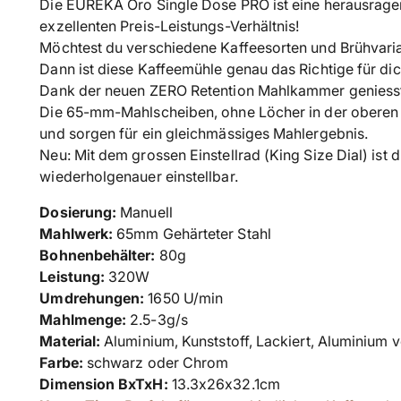
Die EUREKA Oro Single Dose PRO ist eine herausrag
exzellenten Preis-Leistungs-Verhältnis!
Möchtest du verschiedene Kaffeesorten und Brühvari
Dann ist diese Kaffeemühle genau das Richtige für dic
Dank der neuen ZERO Retention Mahlkammer geniesst 
Die 65-mm-Mahlscheiben, ohne Löcher in der oberen
und sorgen für ein gleichmässiges Mahlergebnis.
Neu: Mit dem grossen Einstellrad (King Size Dial) ist d
wiederholgenauer einstellbar.
Dosierung:
Manuell
Mahlwerk:
65mm
Gehärteter Stahl
Bohnenbehälter:
80g
Leistung:
320W
Umdrehungen:
1650
U/min
Mahlmenge:
2.5-3g/s
Material:
Aluminium, Kunststoff, Lackiert,
Aluminium v
Farbe:
schwarz oder Chrom
Dimension BxTxH:
13.3x26x32.1cm