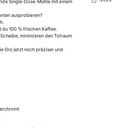
TEILEN
ende Single-Dose-Mühle mit einem
anten ausprobieren?
Produkt
h.
in
du 100 % frischen Kaffee.
den
 Scheibe, minimieren den Totraum
Warenkorb
legen
ie Oro jetzt noch präziser und
erchromt