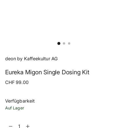
deon by Kaffeekultur AG
Eureka Migon Single Dosing Kit
Regulärer
CHF 99.00
Preis
Verfügbarkeit
Auf Lager
Menge
Menge