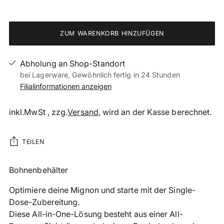
ZUM WARENKORB HINZUFÜGEN
Abholung an Shop-Standort
bei Lagerware, Gewöhnlich fertig in 24 Stunden
Filialinformationen anzeigen
inkl.MwSt , zzg.
Versand
, wird an der Kasse berechnet.
TEILEN
Produkt
Bohnenbehälter
in
Optimiere deine Mignon und starte mit der Single-
den
Dose-Zubereitung.
Warenkorb
Diese All-in-One-Lösung besteht aus einer All-
legen