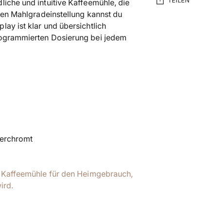
TEILEN
iche und intuitive Kaffeemühle, die
osen Mahlgradeinstellung kannst du
ay ist klar und übersichtlich
Produkt
rogrammierten Dosierung bei jedem
in
den
Warenkorb
legen
erchromt
te Kaffeemühle für den Heimgebrauch,
ird.