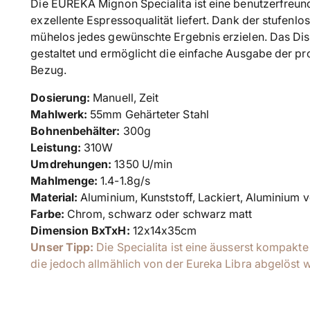
Die EUREKA Mignon Specialita ist eine benutzerfreundl
exzellente Espressoqualität liefert. Dank der stufenl
mühelos jedes gewünschte Ergebnis erzielen. Das Displ
gestaltet und ermöglicht die einfache Ausgabe der p
Bezug.
Dosierung:
Manuell, Zeit
Mahlwerk:
55mm
Gehärteter Stahl
Bohnenbehälter:
300g
Leistung:
310W
Umdrehungen:
1350 U/min
Mahlmenge:
1.4-1.8g/s
Material:
Aluminium, Kunststoff, Lackiert,
Aluminium v
Farbe:
Chrom, schwarz oder schwarz matt
Dimension BxTxH:
12x
14x
35cm
Unser Tipp:
Die Specialita ist eine äusserst kompak
die jedoch allmählich von der Eureka Libra abgelöst w