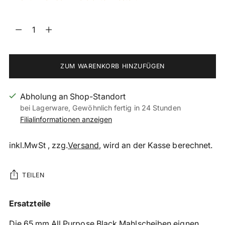
Menge
Menge
ZUM WARENKORB HINZUFÜGEN
Abholung an Shop-Standort
bei Lagerware, Gewöhnlich fertig in 24 Stunden
Filialinformationen anzeigen
inkl.MwSt , zzg.
Versand
, wird an der Kasse berechnet.
TEILEN
Produkt
Ersatzteile
in
Die 65 mm All Purpose Black Mahlscheiben eignen