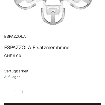
ESPAZZOLA
ESPAZZOLA Ersatzmembrane
Regulärer
CHF 9.00
Preis
Verfügbarkeit
Auf Lager
Menge
Menge