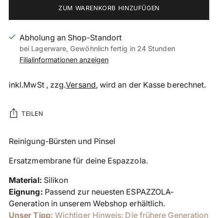
ZUM WARENKORB HINZUFÜGEN
Abholung an Shop-Standort
bei Lagerware, Gewöhnlich fertig in 24 Stunden
Filialinformationen anzeigen
inkl.MwSt , zzg.
Versand
, wird an der Kasse berechnet.
TEILEN
Produkt
Reinigung-Bürsten und Pinsel
in
Ersatzmembrane für deine Espazzola.
den
Warenkorb
Material:
Silikon
legen
Eignung:
Passend zur neuesten ESPAZZOLA-
Generation in unserem Webshop erhältlich.
Unser Tipp:
Wichtiger Hinweis: Die frühere Generation