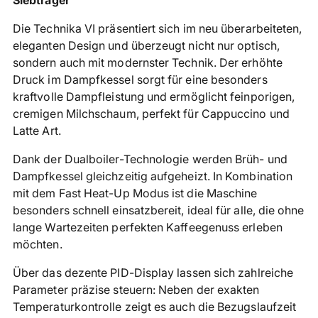
Siebträger
in
Die Technika VI präsentiert sich im neu überarbeiteten,
den
eleganten Design und überzeugt nicht nur optisch,
Warenkorb
sondern auch mit modernster Technik. Der erhöhte
legen
Druck im Dampfkessel sorgt für eine besonders
kraftvolle Dampfleistung und ermöglicht feinporigen,
cremigen Milchschaum, perfekt für Cappuccino und
Latte Art.
Dank der Dualboiler-Technologie werden Brüh- und
Dampfkessel gleichzeitig aufgeheizt. In Kombination
mit dem Fast Heat-Up Modus ist die Maschine
besonders schnell einsatzbereit, ideal für alle, die ohne
lange Wartezeiten perfekten Kaffeegenuss erleben
möchten.
Über das dezente PID-Display lassen sich zahlreiche
Parameter präzise steuern: Neben der exakten
Temperaturkontrolle zeigt es auch die Bezugslaufzeit