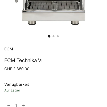
ECM
ECM Technika VI
Regulärer
CHF 2,850.00
Preis
Verfügbarkeit
Auf Lager
Menge
Menge