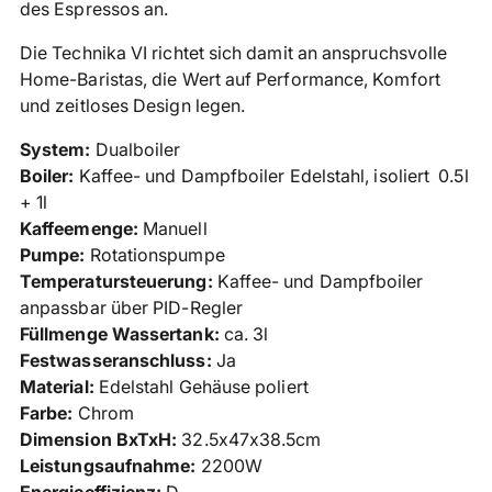
des Espressos an.
Die Technika VI richtet sich damit an anspruchsvolle
Home-Baristas, die Wert auf Performance, Komfort
und zeitloses Design legen.
System:
Dualboiler
Boiler:
Kaffee- und Dampfboiler Edelstahl, isoliert
0.5l
+ 1l
Kaffeemenge:
Manuell
Pumpe:
Rotationspumpe
Temperatursteuerung:
Kaffee- und Dampfboiler
anpassbar über PID-Regler
Füllmenge Wassertank:
ca. 3
l
Festwasseranschluss:
Ja
Material:
Edelstahl Gehäuse poliert
Farbe:
Chrom
Dimension BxTxH:
32.5x47x38.5cm
Leistungsaufnahme:
2200W