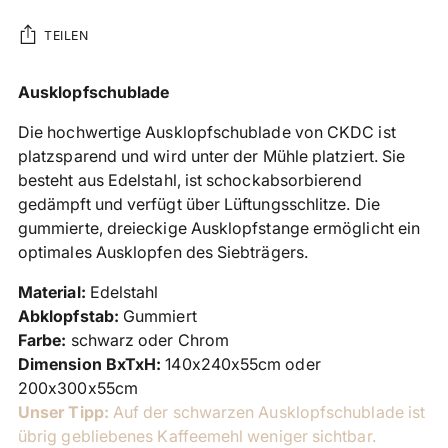
TEILEN
Produkt
Ausklopfschublade
in
Die hochwertige Ausklopfschublade von CKDC ist
den
platzsparend und wird unter der Mühle platziert. Sie
Warenkorb
besteht aus Edelstahl, ist schockabsorbierend
legen
gedämpft und verfügt über Lüftungsschlitze. Die
gummierte, dreieckige Ausklopfstange ermöglicht ein
optimales Ausklopfen des Siebträgers.
Material:
Edelstahl
Abklopfstab:
Gummiert
Farbe:
schwarz oder Chrom
Dimension BxTxH:
140x240x55cm oder
200x300x55cm
Unser Tipp:
Auf der schwarzen Ausklopfschublade ist
übrig gebliebenes Kaffeemehl weniger sichtbar.