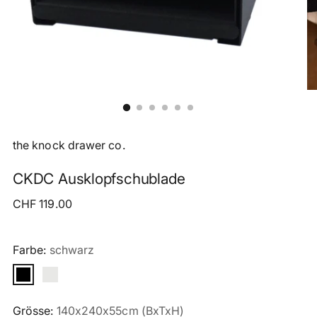
the knock drawer co.
CKDC Ausklopfschublade
Regulärer
CHF 119.00
Preis
Farbe:
schwarz
Grösse:
140x240x55cm (BxTxH)