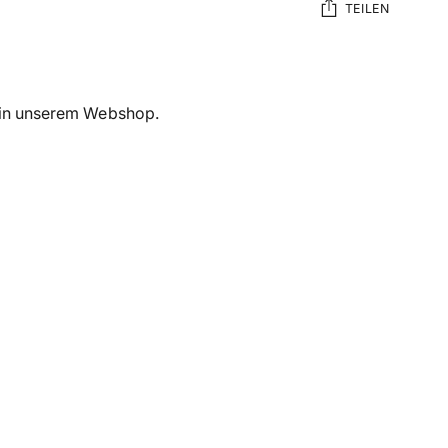
TEILEN
Produkt
in
den
n in unserem Webshop.
Warenkorb
legen