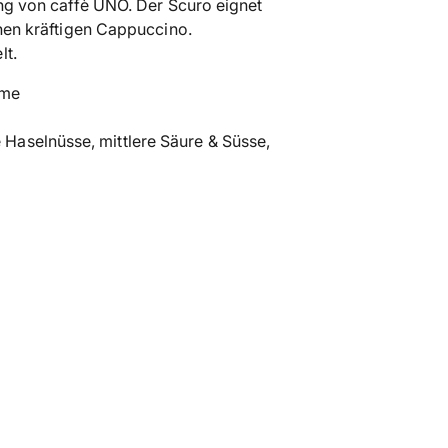
tung von caffè UNO. Der Scuro eignet
den
einen kräftigen Cappuccino.
Warenkorb
lt.
legen
ème
Haselnüsse, mittlere Säure & Süsse,