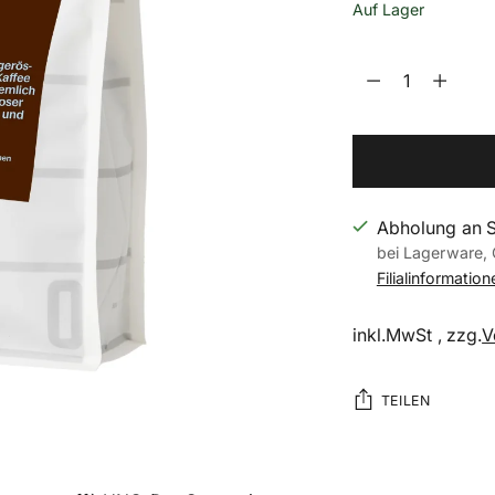
Auf Lager
Menge
Menge
Abholung an 
bei Lagerware, 
Filialinformatio
inkl.MwSt , zzg.
V
TEILEN
Produkt
in