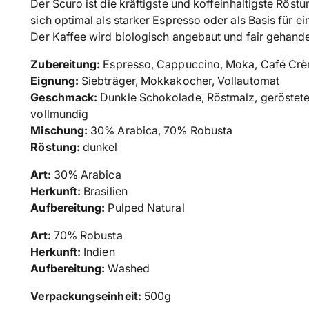
Der Scuro ist die kräftigste und koffeinhaltigste Rös
sich optimal als starker Espresso oder als Basis für 
Der Kaffee wird biologisch angebaut und fair gehande
Zubereitung:
Espresso, Cappuccino, Moka, Café Cr
Eignung:
Siebträger, Mokkakocher, Vollautomat
Geschmack:
Dunkle Schokolade, Röstmalz, geröstete 
vollmundig
Mischung:
30% Arabica, 70% Robusta
Röstung:
dunkel
Art:
30% Arabica
Herkunft:
Brasilien
Aufbereitung:
Pulped Natural
Art:
70
% Robusta
Herkunft:
Indien
Aufbereitung:
Washed
Verpackungseinheit:
500g