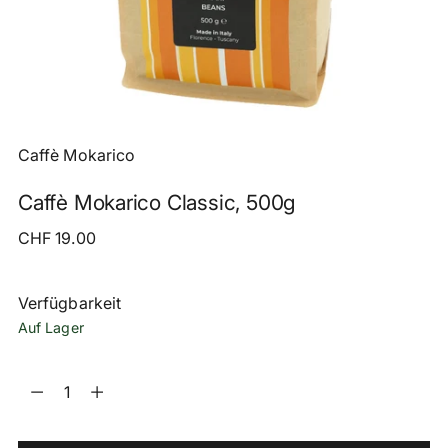
Caffè Mokarico
Caffè Mokarico Classic, 500g
Regulärer
CHF 19.00
Preis
Verfügbarkeit
Auf Lager
Menge
Menge