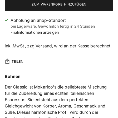
ZUM WARENKORB HINZUFÜGEN
Abholung an Shop-Standort
bei Lagerware, Gewöhnlich fertig in 24 Stunden
Filialinformationen anzeigen
inkl.MwSt , zzg.
Versand
, wird an der Kasse berechnet.
TEILEN
Produkt
Bohnen
in
Der Classic ist Mokarico's die beliebteste Mischung
den
für die Zubereitung eines echten italienischen
Warenkorb
Espressos. Sie entsteht aus dem perfekten
legen
Gleichgewicht von Körper, Aroma, Geschmack und
Süße. Dieses harmonische Profil wird durch die