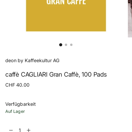
deon by Kaffeekultur AG
caffè CAGLIARI Gran Caffè, 100 Pads
Regulärer
CHF 40.00
Preis
Verfügbarkeit
Auf Lager
Menge
Menge