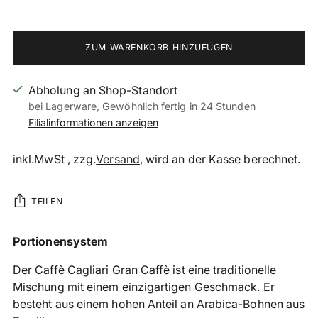
ZUM WARENKORB HINZUFÜGEN
Abholung an Shop-Standort
bei Lagerware, Gewöhnlich fertig in 24 Stunden
Filialinformationen anzeigen
inkl.MwSt , zzg.
Versand
, wird an der Kasse berechnet.
TEILEN
Produkt
Portionensystem
in
Der Caffè Cagliari Gran Caffè ist eine traditionelle
den
Mischung mit einem einzigartigen Geschmack. Er
Warenkorb
besteht aus einem hohen Anteil an Arabica-Bohnen aus
legen