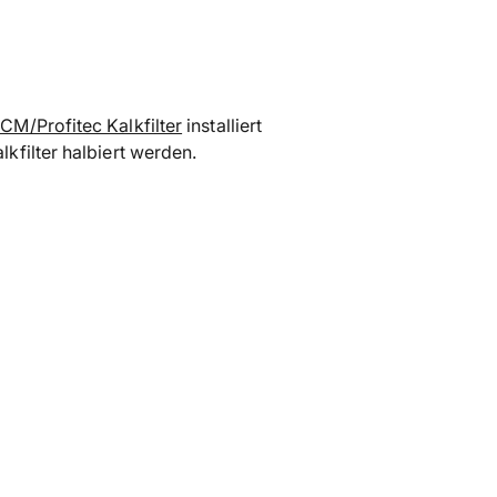
Produkt
in
den
Warenkorb
legen
CM/Profitec Kalkfilter
installiert
kfilter halbiert werden.