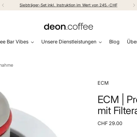
Siebträger-Set inkl. Instruktion im Wert von 245.-CHF
ee Bar Vibes
Unsere Dienstleistungen
Blog
Über
ufnahme
ECM
ECM | Pr
mit Filt
Regulärer
CHF 29.00
Preis