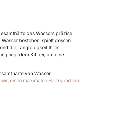
Produkt
in
den
Warenkorb
legen
Gesamthärte des Wassers präzise
 Wasser bestehen, spielt dessen
und die Langlebigkeit Ihrer
ung liegt dem Kit bei, um eine
Gesamthärte von Wasser
 wir, einen maximalen Härtegrad von