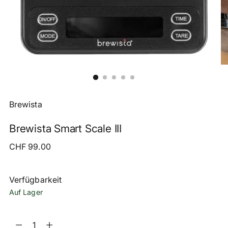
Brewista
Brewista Smart Scale III
Regulärer
CHF 99.00
Preis
Verfügbarkeit
Auf Lager
Menge
Menge