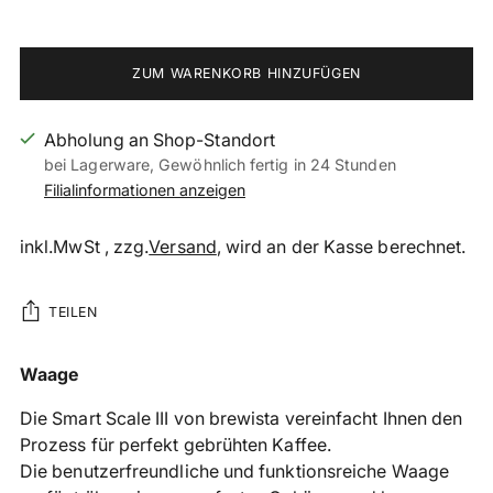
ZUM WARENKORB HINZUFÜGEN
Abholung an Shop-Standort
bei Lagerware, Gewöhnlich fertig in 24 Stunden
Filialinformationen anzeigen
inkl.MwSt , zzg.
Versand
, wird an der Kasse berechnet.
TEILEN
Produkt
Waage
in
Die Smart Scale
III von brewista vereinfacht Ihnen den
den
Prozess für perfekt gebrühten Kaffee.
Warenkorb
Die benutzerfreundliche und funktionsreiche Waage
legen