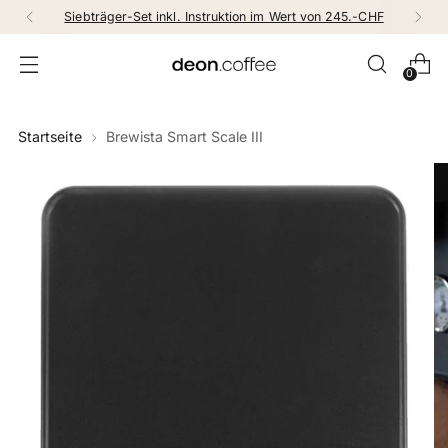
Siebträger-Set inkl. Instruktion im Wert von 245.-CHF
0
Startseite
Brewista Smart Scale III