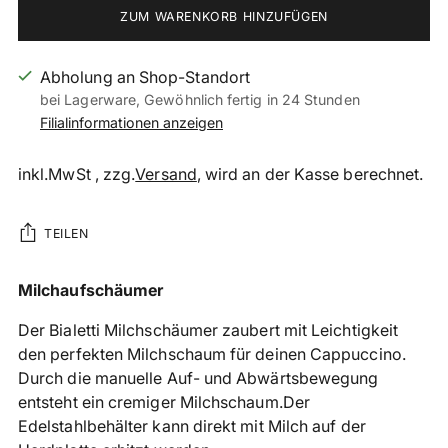
ZUM WARENKORB HINZUFÜGEN
Abholung an Shop-Standort
bei Lagerware, Gewöhnlich fertig in 24 Stunden
Filialinformationen anzeigen
inkl.MwSt , zzg.
Versand
, wird an der Kasse berechnet.
TEILEN
Produkt
Milchaufschäumer
in
Der Bialetti Milchschäumer zaubert mit Leichtigkeit
den
den perfekten Milchschaum für deinen Cappuccino.
Warenkorb
Durch die manuelle Auf- und Abwärtsbewegung
legen
entsteht ein cremiger Milchschaum.
Der
Edelstahlbehälter kann direkt mit Milch auf der