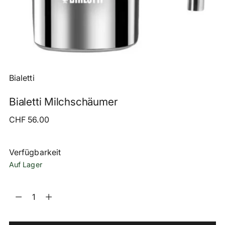
Bialetti
Bialetti Milchschäumer
Regulärer
CHF 56.00
Preis
Verfügbarkeit
Auf Lager
Menge
Menge