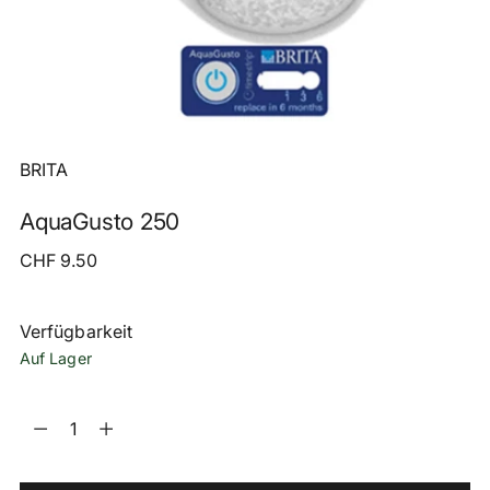
BRITA
AquaGusto 250
Regulärer
CHF 9.50
Preis
Verfügbarkeit
Auf Lager
Menge
Menge