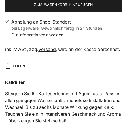
ZUM WARENKORB HINZUFÜGEN
Abholung an Shop-Standort
bei Lagerware, Gewöhnlich fertig in 24 Stunden
Filialinformationen anzeigen
inkl.MwSt , zzg.
Versand
, wird an der Kasse berechnet.
TEILEN
Produkt
Kalkfilter
in
Steigern Sie Ihr Kaffeeerlebnis mit AquaGusto. Passt in
den
allen gängigen Wassertanks, mühelose Installation und
Warenkorb
Wechsel. Bis zu sechs Monate Wirkung gegen Kalk.
legen
Tauchen Sie ein in intensiveren Geschmack und Aroma
– überzeugen Sie sich selbst!