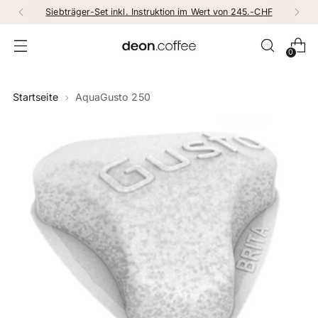
truktion im Wert von 245.-CHF
Gratis Ver
0
Startseite
AquaGusto 250