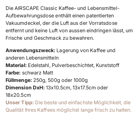
in
Die AIRSCAPE Classic Kaffee- und Lebensmittel-
den
Aufbewahrungsdose enthält einen patentierten
Warenkorb
Vakuumdeckel, der die Luft aus der Vorratsdose
legen
entfernt und keine Luft von aussen eindringen lässt, um
Frische und Geschmack zu bewahren.
Anwendungszweck:
Lagerung von Kaffee und
anderen Lebensmitteln
Material:
Edelstahl, Pulverbeschichtet, Kunststoff
Farbe:
schwarz Matt
Füllmenge:
250g, 500g oder 1000g
Dimension DxH:
13x10.5cm, 13x17.5cm oder
18x20.5cm
Unser Tipp:
Die beste und einfachste Möglichkeit, die
Qualität Ihres Kaffees möglichst lange frisch zu halten.