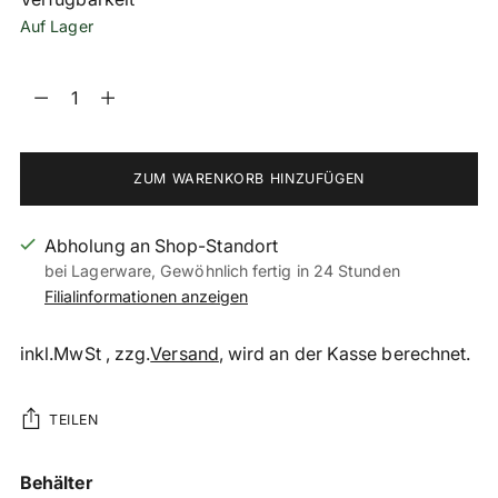
Auf Lager
Menge
Menge
ZUM WARENKORB HINZUFÜGEN
Abholung an Shop-Standort
bei Lagerware, Gewöhnlich fertig in 24 Stunden
Filialinformationen anzeigen
inkl.MwSt , zzg.
Versand
, wird an der Kasse berechnet.
TEILEN
Produkt
Behälter