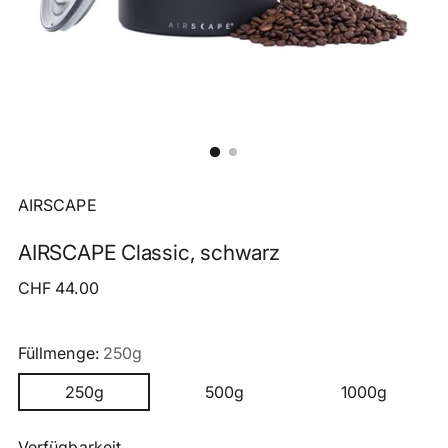
AIRSCAPE
AIRSCAPE Classic, schwarz
Regulärer
CHF 44.00
Preis
Füllmenge:
250g
250g
500g
1000g
Verfügbarkeit