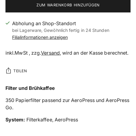
ZUM WARENKORB HINZUFÜGEN
Abholung an Shop-Standort
bei Lagerware, Gewöhnlich fertig in 24 Stunden
Filialinformationen anzeigen
inkl.MwSt , zzg.
Versand
, wird an der Kasse berechnet.
TEILEN
Produkt
Filter und Brühkaffee
in
350 Papierfilter passend zur AeroPress und AeroPress
den
Go.
Warenkorb
legen
System:
Filterkaffee, AeroPress