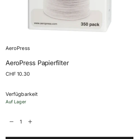
AeroPress
AeroPress Papierfilter
Regulärer
CHF 10.30
Preis
Verfügbarkeit
Auf Lager
Menge
Menge